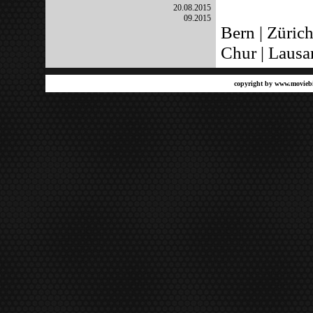
20.08.2015
09.2015
Bern | Züric
Chur | Lausa
copyright by
www.moviebi