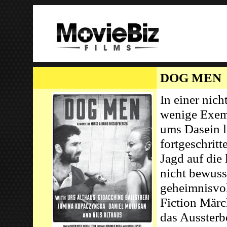
DOG MEN
In einer nich
wenige Exem
ums Dasein le
fortgeschritt
Jagd auf die 
nicht bewusst
geheimnisvo
Fiction Märc
das Aussterb