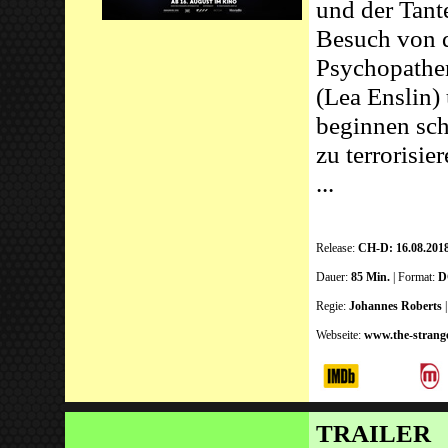
und der Tant
Besuch von d
Psychopathe
(Lea Enslin)
beginnen sch
zu terrorisi
...
Release:
CH-D: 16.08.201
Dauer:
85 Min.
| Format:
D
Regie:
Johannes Roberts
Webseite:
www.the-strange
TRAILER