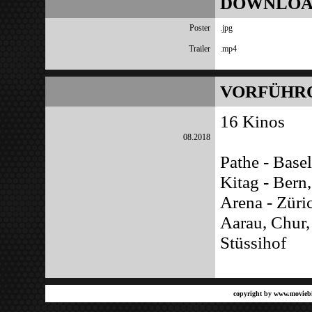
DOWNLOA
Poster
.jpg
Trailer
.mp4
VORFÜHR
16 Kinos
08.2018
Pathe - Base
Kitag - Bern,
Arena - Züric
Aarau, Chur,
Stüssihof
copyright by
www.moviebi