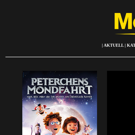
|
AKTUELL
|
KA